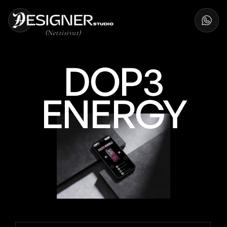
(
Nettisivut
)
DOP3
ENERGY